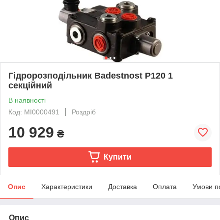
Гідророзподільник Badestnost Р120 1
секційний
В наявності
Код: MI0000491
Роздріб
10 929
₴
Купити
Опис
Характеристики
Доставка
Оплата
Умови п
Опис