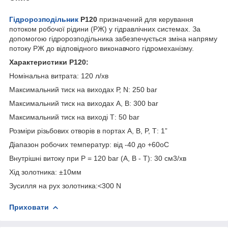
Гідророзподільник
P120
призначений для керування
потоком робочої рідини (РЖ) у гідравлічних системах. За
допомогою гідророзподільника забезпечується зміна напряму
потоку РЖ до відповідного виконавчого гідромеханізму.
Характеристики Р120:
Номінальна витрата: 120 л/хв
Максимальний тиск на виходах Р, N: 250 bar
Максимальний тиск на виходах А, В: 300 bar
Максимальний тиск на виході Т: 50 bar
Розміри різьбових отворів в портах А, В, P, Т: 1”
Діапазон робочих температур: від -40 до +60оC
Внутрішні витоку при Р = 120 bar (А, В - Т): 30 cм3/хв
Хід золотника: ±10мм
Зусилля на рух золотника:<300 N
Приховати