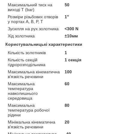
Максимальний тиск на
50
виході Т (bar)
Розміри різьбових отворів
1''
у портах А, В, P, T
Зусилля на рух золотника
<300 N
Хід золотника
±10мм
Користувальницькі характеристики
Кількість золотників
1
Кількість секцій
1 секція
гідророзподільника
Максимальна кінематична
100
в'язкість речовини
Максимальна
60
температура
навколишнього
середовища
Максимальна
80
температура робочої
рідини
Мінімальна кінематична
20
в'язкість речовини
Мінімальна температура
-40