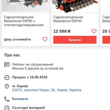
Гідророзподільник
Гідророзподільник
Гідр
Badestnost 04Р80 з
Badestnost 06Р40
Bade
електрогідрокеруванням
12 568
20 
₴
Ціну уточнюйте
Купити
Про нас
Рейтинг не сформований
Менше 5 відгуків за останній рік
Працює з 16.06.2016
м. Харків
61072, проспект Науки, 56, Харків, Україна
Контакти
Сьогодні вихідний