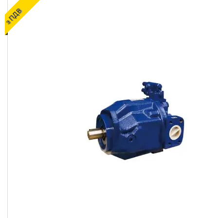
ОЛИВИ ТА МАСТИЛА
з ПДВ
ДІАГНОСТИЧНІ І
КОНТРОЛЬНО-
ВИМІРЮВАЛЬНІ ПРИЛАДИ
Запчастин до
сільгосптехніки
ЗАПЧАСТИНИ ДЛЯ
БУДІВЕЛЬНОЇ І
ДОРОЖНЬОГО ТЕХНІКИ
Запчастини до
навантажувачів