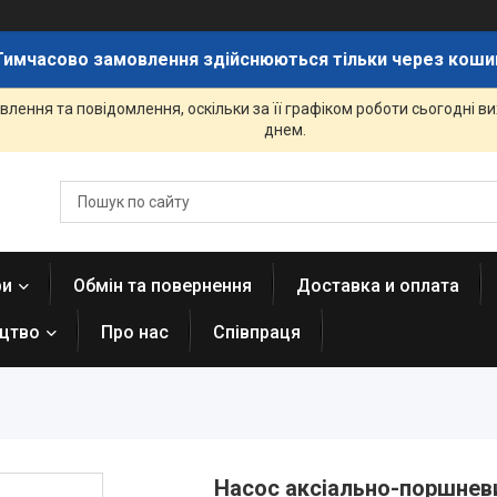
Тимчасово замовлення здійснюються тільки через коши
лення та повідомлення, оскільки за її графіком роботи сьогодні 
днем.
ри
Обмін та повернення
Доставка и оплата
ицтво
Про нас
Співпраця
Насос аксіально-поршне