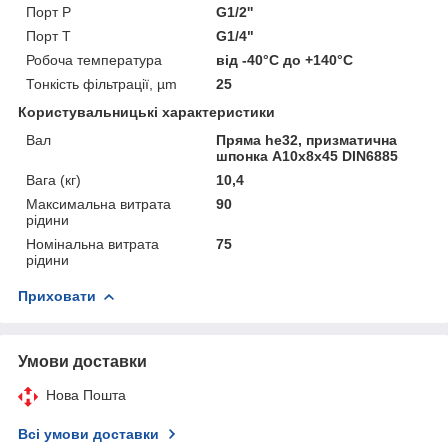
Порт P
G1/2''
Порт T
G1/4"
Робоча температура
від -40°С до +140°С
Тонкість фільтрації, µm
25
Користувальницькі характеристики
Вал
Пряма he32, призматична
шпонка A10x8x45 DIN6885
Вага (кг)
10,4
Максимальна витрата
90
рідини
Номінальна витрата
75
рідини
Приховати
Умови доставки
Нова Пошта
Всі умови доставки