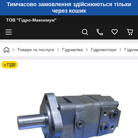
Тимчасово замовлення здійснюються тільки
через кошик
ТОВ "Гідро-Максимум"
Товари та послуги
Гідравліка
Гідромотори
Гідром
з ПДВ