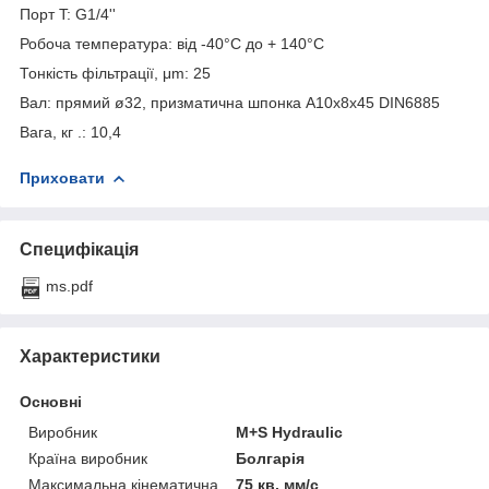
Порт T: G1/4''
Робоча температура: від -40°С до + 140°С
Тонкість фільтрації, μm: 25
Вал: прямий ø32, призматична шпонка A10x8x45 DIN6885
Вага, кг .: 10,4
Приховати
Специфікація
ms.pdf
Характеристики
Основні
Виробник
M+S Hydraulic
Країна виробник
Болгарія
Максимальна кінематична
75 кв. мм/с