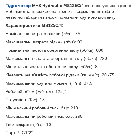
Гідромотор
M+S Hydraulic MS125C/4
застосовується в різної
мобільної та промислової техніки - скрізь, де потрібно
невеликі габарити і високі показники крутного моменту.
Характеристики MS125C/4:
Номінальна витрата рідини (л/хв): 75
Максимальні витрати рідини (л/хв): 90
Номінальна частота обертання валу (об/хв): 600
Максимальна частота обертання валу (об/хв): 720
Мінімальна частота обертання валу (об/хв): 8
Кінематична в'язкість робочої рідини (кв. мм/с): 20 -75
Максимальний крутний момент (H*m): 37,5
Робочий об'єм (куб. см): 125,7
Потужність (Kw): 18
Мінімальний робочий тиск, бар: 210
Максимальний робочий тиск, бар: 295
Тиск відкриття, бар: 10
Порт P: G1/2"