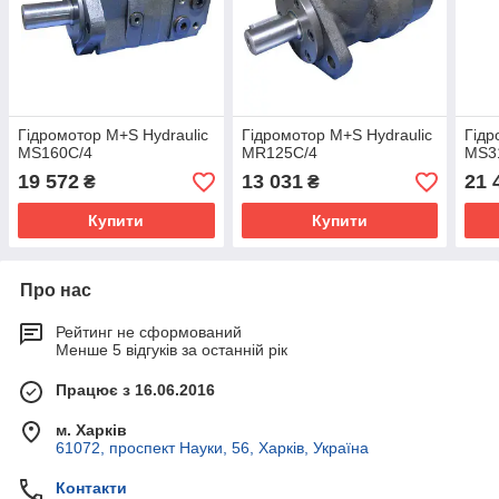
Гідромотор M+S Hydraulic
Гідромотор M+S Hydraulic
Гідр
MS160C/4
MR125C/4
MS3
19 572
13 031
21 
₴
₴
Купити
Купити
Про нас
Рейтинг не сформований
Менше 5 відгуків за останній рік
Працює з 16.06.2016
м. Харків
61072, проспект Науки, 56, Харків, Україна
Контакти