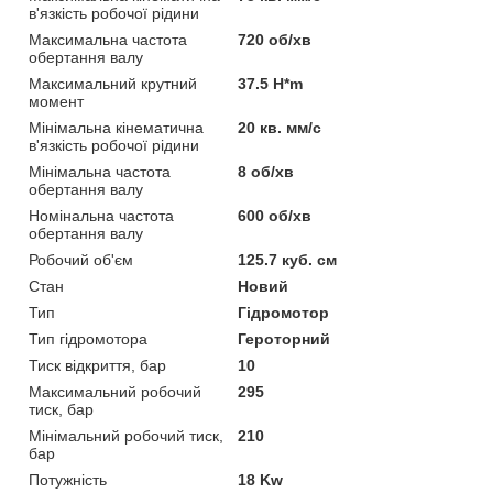
в'язкість робочої рідини
Максимальна частота
720 об/хв
обертання валу
Максимальний крутний
37.5 H*m
момент
Мінімальна кінематична
20 кв. мм/с
в'язкість робочої рідини
Мінімальна частота
8 об/хв
обертання валу
Номінальна частота
600 об/хв
обертання валу
Робочий об'єм
125.7 куб. см
Стан
Новий
Тип
Гідромотор
Тип гідромотора
Героторний
Тиск відкриття, бар
10
Максимальний робочий
295
тиск, бар
Мінімальний робочий тиск,
210
бар
Потужність
18 Kw