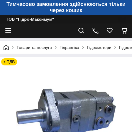
Тимчасово замовлення здійснюються тільки
через кошик
ТОВ "Гідро-Максимум"
Товари та послуги
Гідравліка
Гідромотори
Гідром
з ПДВ