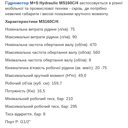
Гідромотор
M+S Hydraulic MS160C/4
застосовується в різної
мобільної та промислової техніки - скрізь, де потрібно
невеликі габарити і високі показники крутного моменту.
Характеристики MS160C/4:
Номінальна витрата рідини (л/хв): 75
Максимальні витрати рідини (л/хв): 90
Номінальна частота обертання валу (об/хв): 470
Максимальна частота обертання валу (об/хв): 560
Мінімальна частота обертання валу (об/хв): 8
Кінематична в'язкість робочої рідини (кв. мм/с): 20 -75
Максимальний крутний момент (H*m): 49,0
Робочий об'єм (куб. см): 159,7
Потужність (Kw): 16,5
Мінімальний робочий тиск, бар: 210
Максимальний робочий тиск, бар: 295
Тиск відкриття, бар: 8
Порт P: G1/2"