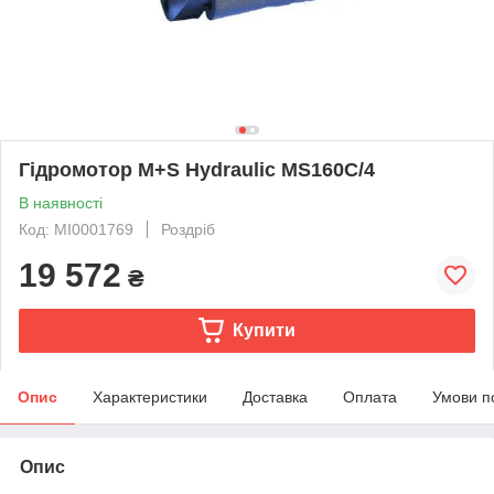
Гідромотор M+S Hydraulic MS160C/4
В наявності
Код: MI0001769
Роздріб
19 572
₴
Купити
Опис
Характеристики
Доставка
Оплата
Умови п
Опис