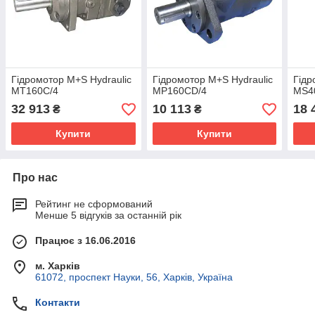
Гідромотор M+S Hydraulic
Гідромотор M+S Hydraulic
Гідр
MT160C/4
MP160CD/4
MS4
32 913
10 113
18 
₴
₴
Купити
Купити
Про нас
Рейтинг не сформований
Менше 5 відгуків за останній рік
Працює з 16.06.2016
м. Харків
61072, проспект Науки, 56, Харків, Україна
Контакти