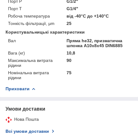
Порт P
G1/2''
Порт T
G1/4"
Робоча температура
від -40°С до +140°С
Тонкість фільтрації, µm
25
Користувальницькі характеристики
Вал
Пряма he32, призматична
шпонка A10x8x45 DIN6885
Вага (кг)
10,8
Максимальна витрата
90
рідини
Номінальна витрата
75
рідини
Приховати
Умови доставки
Нова Пошта
Всі умови доставки