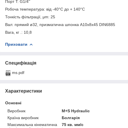
Порт T: G1/4''
Робоча температура: від -40°С до + 140°С
Тонкість фільтрації, μm: 25
Вал: прямий ø32, призматична шпонка A10x8x45 DIN6885
Вага, кг .: 10,8
Приховати
Специфікація
ms.pdf
Характеристики
Основні
Виробник
M+S Hydraulic
Країна виробник
Болгарія
Максимальна кінематична
75 кв. мм/с