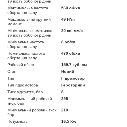
в'язкість робочої рідини
Максимальна частота
560 об/хв
обертання валу
Максимальний крутний
49 H*m
момент
Мінімальна кінематична
20 кв. мм/с
в'язкість робочої рідини
Мінімальна частота
8 об/хв
обертання валу
Номінальна частота
470 об/хв
обертання валу
Робочий об'єм
159.7 куб. см
Стан
Новий
Тип
Гідромотор
Тип гідромотора
Героторний
Тиск відкриття, бар
8
Максимальний робочий
295
тиск, бар
Мінімальний робочий тиск,
210
бар
Потужність
16.5 Kw