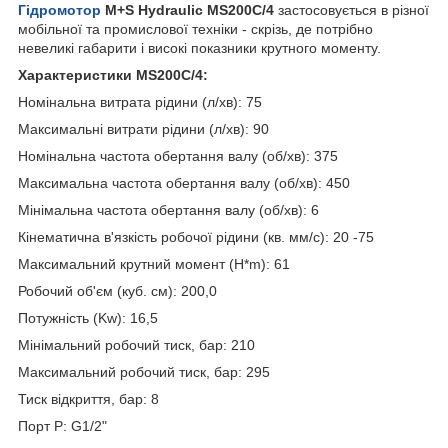
Гідромотор
M+S Hydraulic MS200C/4
застосовується в різної
мобільної та промислової техніки - скрізь, де потрібно
невеликі габарити і високі показники крутного моменту.
Характеристики MS200C/4:
Номінальна витрата рідини (л/хв): 75
Максимальні витрати рідини (л/хв): 90
Номінальна частота обертання валу (об/хв): 375
Максимальна частота обертання валу (об/хв): 450
Мінімальна частота обертання валу (об/хв): 6
Кінематична в'язкість робочої рідини (кв. мм/с): 20 -75
Максимальний крутний момент (H*m): 61
Робочий об'єм (куб. см): 200,0
Потужність (Kw): 16,5
Мінімальний робочий тиск, бар: 210
Максимальний робочий тиск, бар: 295
Тиск відкриття, бар: 8
Порт P: G1/2"