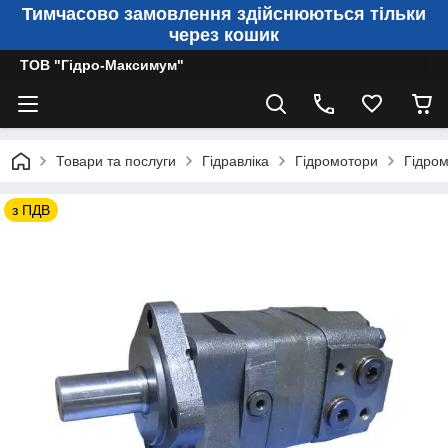
Тимчасово замовлення здійснюються тільки
через кошик
ТОВ "Гідро-Максимум"
Товари та послуги
Гідравліка
Гідромотори
Гідром
з ПДВ