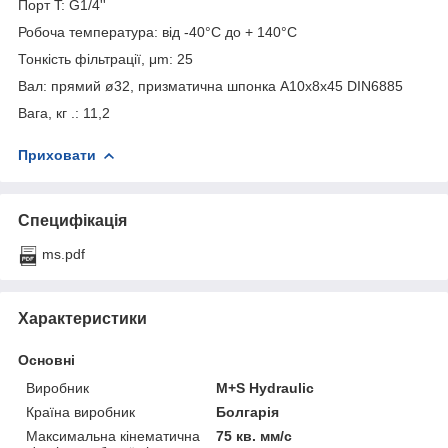
Порт T: G1/4''
Робоча температура: від -40°С до + 140°С
Тонкість фільтрації, μm: 25
Вал: прямий ø32, призматична шпонка A10x8x45 DIN6885
Вага, кг .: 11,2
Приховати
Специфікація
ms.pdf
Характеристики
Основні
Виробник
M+S Hydraulic
Країна виробник
Болгарія
Максимальна кінематична
75 кв. мм/с