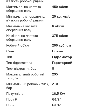
в'язкість робочої рідини
Максимальна частота
450 об/хв
обертання валу
Мінімальна кінематична
20 кв. мм/с
в'язкість робочої рідини
Мінімальна частота
6 об/хв
обертання валу
Номінальна частота
375 об/хв
обертання валу
Робочий об'єм
200 куб. см
Стан
Новий
Тип
Гідромотор
Тип гідромотора
Героторний
Тиск відкриття, бар
8
Максимальний робочий
295
тиск, бар
Мінімальний робочий тиск,
210
бар
Потужність
16.5 Kw
Порт P
G1/2''
Порт T
G1/4"