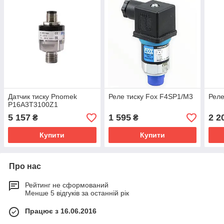
Датчик тиску Pnomek
Реле тиску Fox F4SP1/M3
Реле
P16A3T3100Z1
5 157
1 595
2 2
₴
₴
Купити
Купити
Про нас
Рейтинг не сформований
Менше 5 відгуків за останній рік
Працює з 16.06.2016