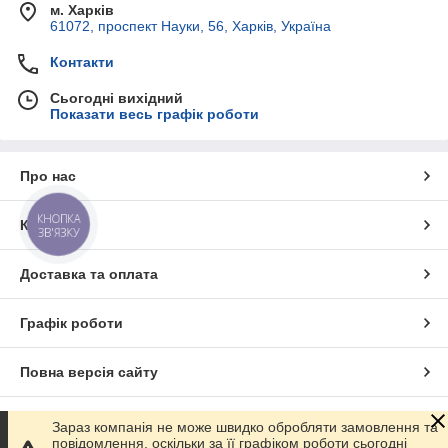
м. Харків
61072, проспект Науки, 56, Харків, Україна
Контакти
Сьогодні вихідний
Показати весь графік роботи
Про нас
КНОПКА
Контакти
ЗВ'ЯЗКУ
Доставка та оплата
Графік роботи
Повна версія сайту
Сайт створено на маркетплейсі
Prom.ua
Зараз компанія не може швидко обробляти замовлення та
повідомлення, оскільки за її графіком роботи сьогодні