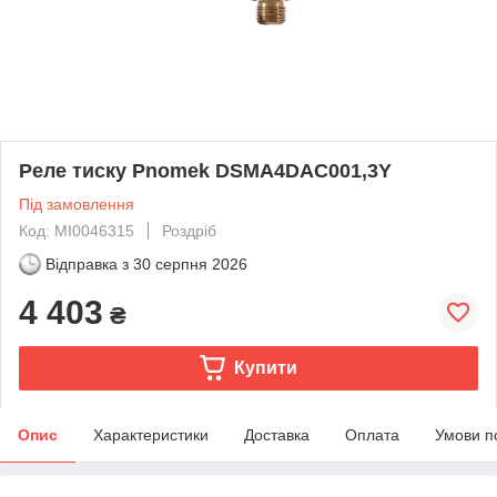
Реле тиску Pnomek DSMA4DAC001,3Y
Під замовлення
Код: MI0046315
Роздріб
Відправка з
30 серпня 2026
4 403
₴
Купити
Опис
Характеристики
Доставка
Оплата
Умови п