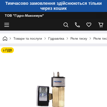
Тимчасово замовлення здійснюються тільки
через кошик
ТОВ "Гідро-Максимум"
Товари та послуги
Гідравліка
Реле тиску
Реле ти
з ПДВ