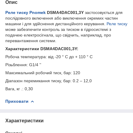
Опис
Реле тиску Pnomek
DSMA4DAC001,3Y
застосовується для
послідовного включення або виключення окремих частин
машини і для здійснення дистанційного керування.
Реле тиску
може забезпечити контроль за тиском в гідросистемі з
подачею електросігнала, що свідчить, наприклад, про
перевантаження системи.
Характеристики DSMA4DAC001,3Y:
Робоча температура: від -20 ° C до + 110 ° C
Різьблення: G1/4 ''
Максимальний робочий тиск, бар: 120
Діапазон перемикання тиску, бар: 0.2 – 12,0
Вага, кг .: 0,30
Приховати
Характеристики
Основні