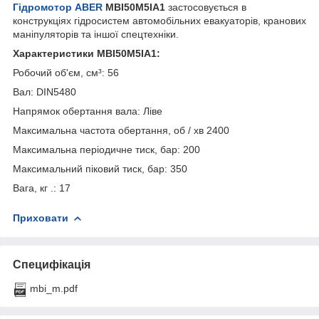
Гідромотор
ABER
MBI50M5IA1
застосовується в
конструкціях гідросистем автомобільних евакуаторів, кранових
маніпуляторів та іншої спецтехніки.
Характеристики MBI50M5IA1:
Робочий об'єм, см³: 56
Вал: DIN5480
Напрямок обертання вала: Ліве
Максимальна частота обертання, об / хв 2400
Максимальна періодичне тиск, бар: 200
Максимальний піковий тиск, бар: 350
Вага, кг .: 17
Приховати
Специфікація
mbi_m.pdf