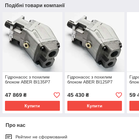
Подібні товари компанії
Гідронасос з похилим
Гідронасос з похилим
Гідр
блоком ABER BI135P7
блоком ABER BI125P7
бло
47 869
45 430
59 
₴
₴
Купити
Купити
Про нас
Рейтинг не сформований