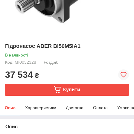
Гідронасос ABER BI50M5IA1
В наявності
Код: MI0032328
Роздріб
37 534
₴
Купити
Опис
Характеристики
Доставка
Оплата
Умови п
Опис