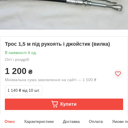
Трос 1,5 м під рукоять і джойстик (вилка)
В наявності 4 од.
Опт і роздріб
1 200
₴
Мінімальна сума замовлення на сайті — 1 500 ₴
1 140 ₴
від 10 шт.
Купити
Опис
Характеристики
Доставка
Оплата
Умови п