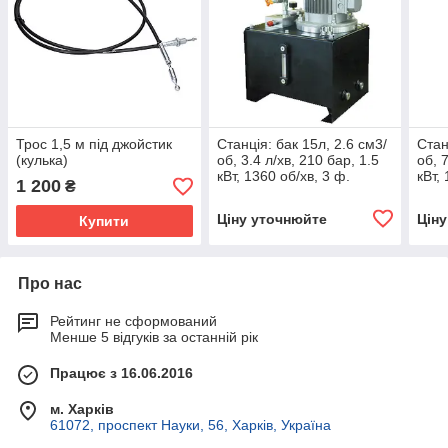
Трос 1,5 м під джойстик
Станція: бак 15л, 2.6 см3/
Стан
(кулька)
об, 3.4 л/хв, 210 бар, 1.5
об, 
кВт, 1360 об/хв, 3 ф.
кВт,
1 200
₴
виходи Р і Т.
вихо
Ціну уточнюйте
Цін
Купити
Про нас
Рейтинг не сформований
Менше 5 відгуків за останній рік
Працює з 16.06.2016
м. Харків
61072, проспект Науки, 56, Харків, Україна