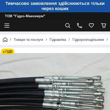
Тимчасово замовлення здійснюються тільки
через кошик
ТОВ "Гідро-Максимум"
Товари та послуги
Гідравліка
Гідророзподільники
з ПДВ