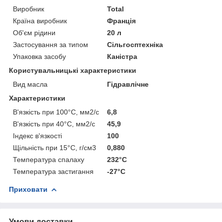
Виробник
Total
Країна виробник
Франція
Об'єм рідини
20 л
Застосування за типом
Сільгосптехніка
Упаковка засобу
Каністра
Користувальницькі характеристики
Вид масла
Гідравлічне
Характеристики
В'язкість при 100°C, мм2/c
6,8
В'язкість при 40°C, мм2/c
45,9
Індекс в'язкості
100
Щільність при 15°C, г/см3
0,880
Температура спалаху
232°C
Температура застигання
-27°C
Приховати
Умови доставки