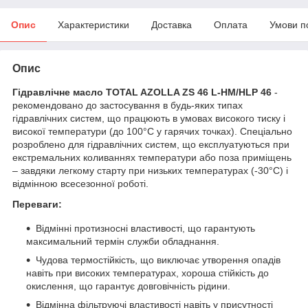
Опис
Характеристики
Доставка
Оплата
Умови п
Опис
Гідравлічне масло TOTAL AZOLLA ZS 46 L-HM/HLP 46
-
рекомендовано до застосування в будь-яких типах
гідравлічних систем, що працюють в умовах високого тиску і
високої температури (до 100°С у гарячих точках). Спеціально
розроблено для гідравлічних систем, що експлуатуються при
екстремальних коливаннях температури або поза приміщень
– завдяки легкому старту при низьких температурах (-30°С) і
відмінною всесезонної роботі.
Переваги:
Відмінні протизносні властивості, що гарантують
максимальний термін служби обладнання.
Чудова термостійкість, що виключає утворення опадів
навіть при високих температурах, хороша стійкість до
окислення, що гарантує довговічність рідини.
Відмінна фільтруючі властивості навіть у присутності