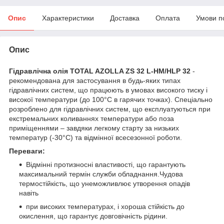
Опис
Характеристики
Доставка
Оплата
Умови п
Опис
Гідравлічна олія TOTAL AZOLLA ZS 32 L-HM/HLP 32
-
рекомендована для застосування в будь-яких типах
гідравлічних систем, що працюють в умовах високого тиску і
високої температури (до 100°С в гарячих точках). Спеціально
розроблено для гідравлічних систем, що експлуатуються при
екстремальних коливаннях температури або поза
приміщеннями – завдяки легкому старту за низьких
температур (-30°С) та відмінної всесезонної роботи.
Переваги:
Відмінні протизносні властивості, що гарантують
максимальний термін служби обладнання.Чудова
термостійкість, що унеможливлює утворення опадів
навіть
при високих температурах, і хороша стійкість до
окислення, що гарантує довговічність рідини.