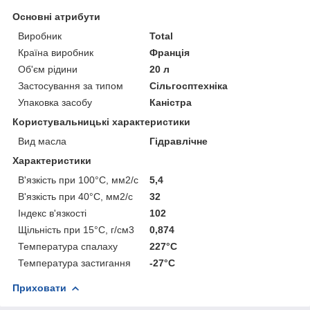
Основні атрибути
Виробник
Total
Країна виробник
Франція
Об'єм рідини
20 л
Застосування за типом
Сільгосптехніка
Упаковка засобу
Каністра
Користувальницькі характеристики
Вид масла
Гідравлічне
Характеристики
В'язкість при 100°C, мм2/c
5,4
В'язкість при 40°C, мм2/c
32
Індекс в'язкості
102
Щільність при 15°C, г/см3
0,874
Температура спалаху
227°C
Температура застигання
-27°C
Приховати