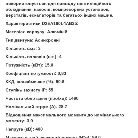
використовується для приводу вентиляційного
обладнання, насосів, компресорних установок,
верстатів, ескалаторів та багатьох інших машин.
Характеристики D2EA160L4AB35:
Матеріал корпусу: Алюміній
Тип двигуна: Асинхронні
Кількість фаз: 3
Кількість полюсів (шт.): 4
Потужність (кВт): 15.0
Коефіцієнт потужності: 0,83
ККД, щонайменше (%): 90.6
Ступінь захисту ІР: 55
Частота обертання (про/хв): 1460
Номінальний струм (А): 28.7
Відношення максимального моменту до номінального
моменту: 3,0
Напруга (кВ): 400
Максимальний пусковий момент (Н*м): 98.0