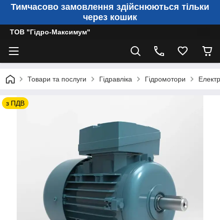
Тимчасово замовлення здійснюються тільки
через кошик
ТОВ "Гідро-Максимум"
Товари та послуги
Гідравліка
Гідромотори
Електр
з ПДВ