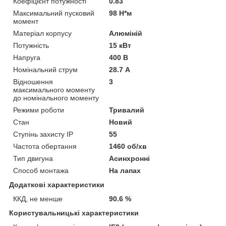
Коефіцієнт потужності
0.83
Максимальний пусковий
98 Н*м
момент
Матеріал корпусу
Алюміній
Потужність
15 кВт
Напруга
400 В
Номінальний струм
28.7 А
Відношення
3
максимального моменту
до номінального моменту
Режими роботи
Тривалий
Стан
Новий
Ступінь захисту IP
55
Частота обертання
1460 об/хв
Тип двигуна
Асинхронні
Способ монтажа
На лапах
Додаткові характеристики
ККД, не менше
90.6 %
Користувальницькі характеристики