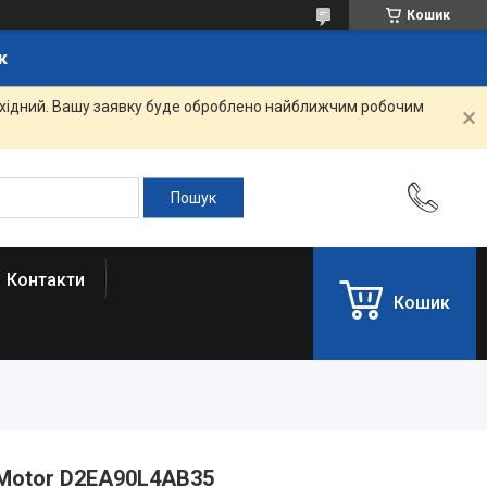
Кошик
к
вихідний. Вашу заявку буде оброблено найближчим робочим
Контакти
Кошик
 Motor D2EA90L4AB35