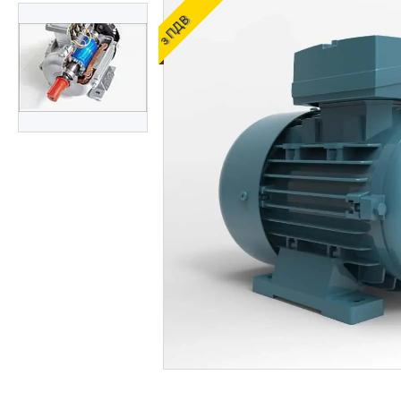
ОЛИВИ ТА МАСТИЛА
з ПДВ
ДІАГНОСТИЧНІ І
КОНТРОЛЬНО-
ВИМІРЮВАЛЬНІ ПРИЛАДИ
Запчастин до
сільгосптехніки
ЗАПЧАСТИНИ ДЛЯ
БУДІВЕЛЬНОЇ І
ДОРОЖНЬОГО ТЕХНІКИ
Запчастини до
навантажувачів