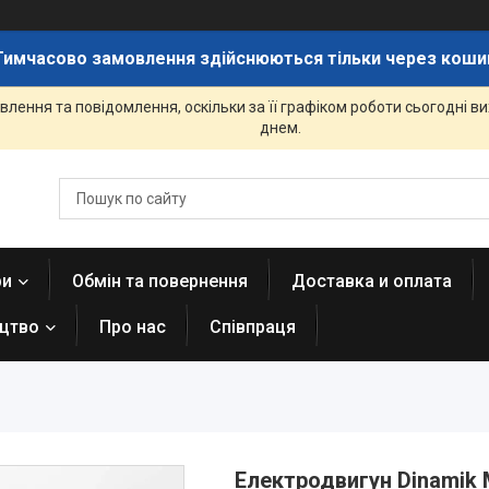
Тимчасово замовлення здійснюються тільки через коши
лення та повідомлення, оскільки за її графіком роботи сьогодні 
днем.
ри
Обмін та повернення
Доставка и оплата
ицтво
Про нас
Співпраця
Електродвигун Dinamik