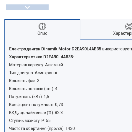
Опис
Характер
Електродвигун Dinamik Motor D2EA90L4AB35
використовуєть
Характеристики D2EA90L4AB35:
Матеріал корпусу: Алюміній
Тип двигуна: Асинхронні
Кількість фаз: 3
Кількість полюсів (шт.): 4
Потужність (кВт): 1,5
Коефіцієнт потужності: 0,73
ККД, щонайменше (%): 82.8
Ступінь захисту ІР: 55
Частота обертання (про/хв): 1430