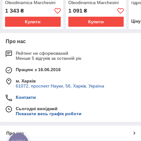
Oleodinamica Marchesini
Oleodinamica Marchesini
гідр
VMPC80 10-120 BAR
VMP 1/4" L10-180 BAR
Marc
1 343
1 091
₴
₴
10-1
Цін
Купити
Купити
Про нас
Рейтинг не сформований
Менше 5 відгуків за останній рік
Працює з 16.06.2016
м. Харків
61072, проспект Науки, 56, Харків, Україна
Контакти
Сьогодні вихідний
Показати весь графік роботи
Про нас