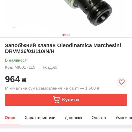
Запобіжний клапан Oleodinamica Marchesini
DRVM26/01/110/N/H
В наявності
Код: MI0017119
Роздріб
964
₴
Мінімальна сума замовлення на сайті — 1 500 ₴
Купити
Опис
Характеристики
Доставка
Оплата
Умови п