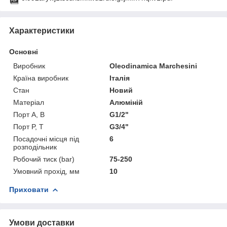
Характеристики
Основні
Виробник
Oleodinamica Marchesini
Країна виробник
Італія
Стан
Новий
Матеріал
Алюміній
Порт A, B
G1/2"
Порт P, T
G3/4"
Посадочні місця під
6
розподільник
Робочий тиск (bar)
75-250
Умовний прохід, мм
10
Приховати
Умови доставки