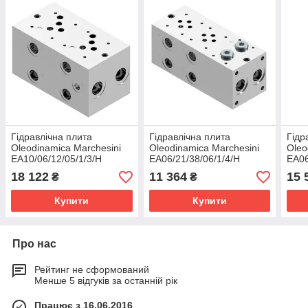
Гідравлічна плита
Гідравлічна плита
Гідр
Oleodinamica Marchesini
Oleodinamica Marchesini
Oleo
EA10/06/12/05/1/3/H
EA06/21/38/06/1/4/H
EA06
18 122
11 364
15 
₴
₴
Купити
Купити
Про нас
Рейтинг не сформований
Менше 5 відгуків за останній рік
Працює з 16.06.2016