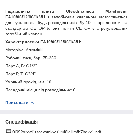
Гідравлічна плита Oleodinamica Marchesini
EA10/06/12/06/1/3/H
з запобіжним клапаном застосовується
для установки будь-розподільників Ду-10 з кріпленням за
стандартом CETOP 5. Біля плити CETOP 5 є регульований
запобіжний клапан.
Характеристики EA10/06/12/06/1/3/H:
Матеріал: Алюміній
Робочий тиск, бар: 75-250
Порт A, B: G1/2"
Порт P, T: G3/4"
Умовний прохід, мм: 10
Посадочні місця під розподільник: 6
Приховати
Специфікація
0i992arywj1tscdxsmkwu1rul8igiijmfh7hqkv1.pdf