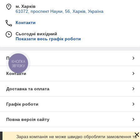
м. Харків
61072, проспект Науки, 56, Харків, Україна
Контакти
Сьогодні вихідний
Показати весь графік роботи
Про нас
КНОПКА
ЗВ'ЯЗКУ
Контакти
Доставка та оплата
Графік роботи
Повна версія сайту
Сайт створено на маркетплейсі
Prom.ua
Зараз компанія не може швидко обробляти замовлення та