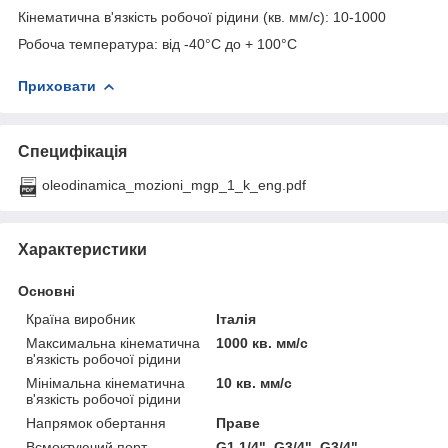
Кінематична в'язкість робочої рідини (кв. мм/с): 10-1000
Робоча температура: від -40°С до + 100°С
Приховати
Специфікація
oleodinamica_mozioni_mgp_1_k_eng.pdf
Характеристики
Основні
Країна виробник
Італія
Максимальна кінематична
1000 кв. мм/с
в'язкість робочої рідини
Мінімальна кінематична
10 кв. мм/с
в'язкість робочої рідини
Напрямок обертання
Праве
Всмоктуючий порт
G1.1/4", G3/4", G3/4"