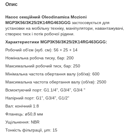
Опис
Насос секційний Oleodinamica Mozioni
MGP3K56/3K25/2K14RG463GGG
застосовується для
установки на мобільну техніку, маніпулятори, навантажувачі,
створює тиск і потік робочої рідини.
Характеристики MGP3K56/3K25/2K14RG463GGG:
Робочий об'єм (куб. см): 56 + 25 + 14
Номінальна робоча тиску, бар: 200
Максимальний робочий тиск, бар: 250
Мінімальна частота обертання валу (об/хв): 600
Максимальна частота обертання валу (об/хв): 2500
Всмоктуючий порт: G1.1/4", G3/4", G3/4 "
Напірний порт: G1", G3/4", G1/2"
Вал: конічний 1:8
Фланець: ø50,8 мм
Ущільнення: NBR
Тонкість фільтрації, μm: 15