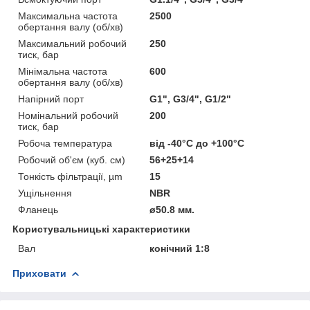
Максимальна частота
2500
обертання валу (об/хв)
Максимальний робочий
250
тиск, бар
Мінімальна частота
600
обертання валу (об/хв)
Напірний порт
G1", G3/4", G1/2"
Номінальний робочий
200
тиск, бар
Робоча температура
від -40°С до +100°С
Робочий об'єм (куб. см)
56+25+14
Тонкість фільтрації, µm
15
Ущільнення
NBR
Фланець
ø50.8 мм.
Користувальницькі характеристики
Вал
конічний 1:8
Приховати