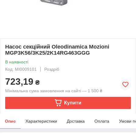
Насос секційний Oleodinamica Mozioni
MGP3K56/3K25/2K14RG463GGG
В наявності
Код: MI0009101
Роздріб
723,19
₴
Мінімальна сума замовлення на сайті — 1 500 ₴
Купити
Опис
Характеристики
Доставка
Оплата
Умови п