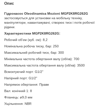
Опис
Гідронасос Oleodinamica Mozioni MGP2K8RG262G
застосовується для установки на мобільну техніку,
маніпулятори, навантажувачі, створює тиск і потік робочої
рідини.
Характеристики MGP2K8RG262G:
Робочий об'єм (куб. см): 8,2
Номінальна робоча тиску, бар: 250
Максимальний робочий тиск, бар: 300
Мінімальна частота обертання валу (об/хв): 700
Максимальна частота обертання валу (об/хв): 3500
Всмоктуючий порт: G1/2"
Напірний порт: G1/2"
Напрямок обертання: Праве
Вал: конічний 1: 8
Фланець: ø9,0 мм
Ущільнення: NBR