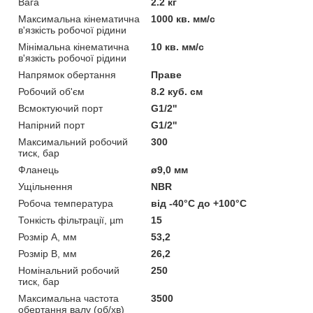
Вага
2.2 кг
Максимальна кінематична
1000 кв. мм/с
в'язкість робочої рідини
Мінімальна кінематична
10 кв. мм/с
в'язкість робочої рідини
Напрямок обертання
Праве
Робочий об'єм
8.2 куб. см
Всмоктуючий порт
G1/2''
Напірний порт
G1/2''
Максимальний робочий
300
тиск, бар
Фланець
ø9,0 мм
Ущільнення
NBR
Робоча температура
від -40°С до +100°С
Тонкість фільтрації, µm
15
Розмір A, мм
53,2
Розмір B, мм
26,2
Номінальний робочий
250
тиск, бар
Максимальна частота
3500
обертання валу (об/хв)