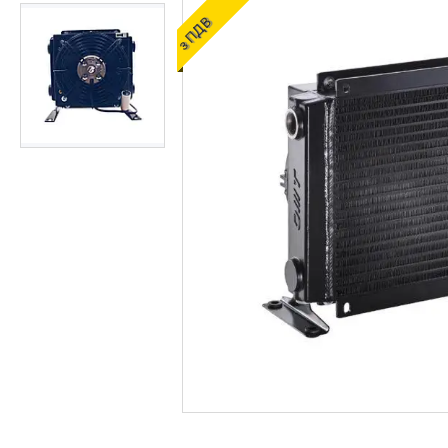
ОЛИВИ ТА МАСТИЛА
з ПДВ
ДІАГНОСТИЧНІ І
КОНТРОЛЬНО-
ВИМІРЮВАЛЬНІ ПРИЛАДИ
Запчастин до
сільгосптехніки
ЗАПЧАСТИНИ ДЛЯ
БУДІВЕЛЬНОЇ І
ДОРОЖНЬОГО ТЕХНІКИ
Запчастини до
навантажувачів