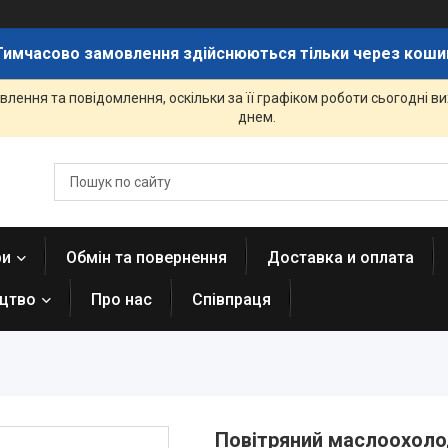
Тимчасово замовлення здійснюються тільки через коши
лення та повідомлення, оскільки за її графіком роботи сьогодні 
днем.
ри
Обмін та повернення
Доставка и оплата
ицтво
Про нас
Співпраця
Повітряний маслоохоло