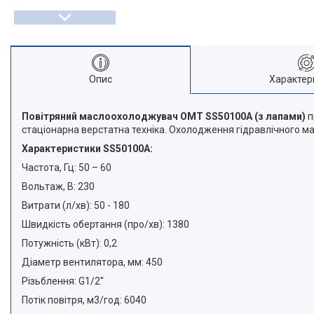
Опис
Характер
Повітряний маслоохолоджувач OMT SS50100A (з лапами)
п
стаціонарна верстатна техніка. Охолодження гідравлічного ма
Характеристики SS50100A:
Частота, Гц: 50 – 60
Вольтаж, B: 230
Витрати (л/хв): 50 - 180
Швидкість обертання (про/хв): 1380
Потужність (кВт): 0,2
Діаметр вентилятора, мм: 450
Різьблення: G1/2''
Потік повітря, м3/год: 6040