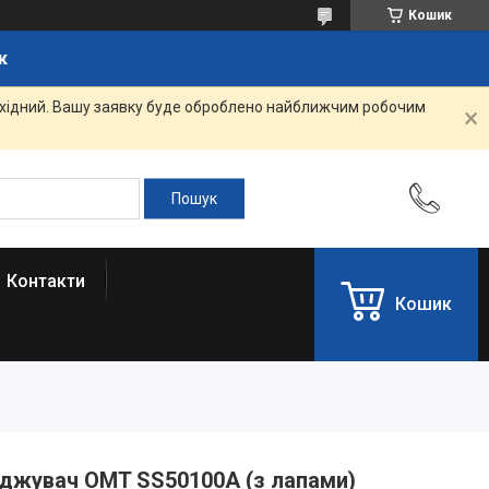
Кошик
к
вихідний. Вашу заявку буде оброблено найближчим робочим
Контакти
Кошик
джувач OMT SS50100A (з лапами)