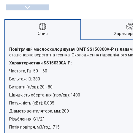
Опис
Характер
Повітряний маслоохолоджувач OMT SS150300A-P (з лапам
стаціонарна верстатна техніка. Охолодження гідравлічного ма
Характеристики SS150300A-P:
Частота, Гц: 50 – 60
Вольтаж, B: 380
Витрати (л/хв): 20 - 80
Швидкість обертання (про/хв): 1400
Потужність (кВт): 0,035
Діаметр вентилятора, мм: 200
Різьблення: G1/2''
Потік повітря, м3/год: 715