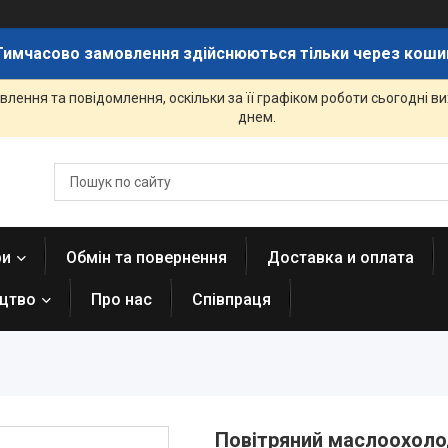
Тимчасово замовлення здійснюються тільки через коши
лення та повідомлення, оскільки за її графіком роботи сьогодні 
днем.
ри
Обмін та повернення
Доставка и оплата
ицтво
Про нас
Співпраця
Повітряний маслоохоло