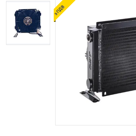
ОЛИВИ ТА МАСТИЛА
з ПДВ
ДІАГНОСТИЧНІ І
КОНТРОЛЬНО-
ВИМІРЮВАЛЬНІ ПРИЛАДИ
Запчастин до
сільгосптехніки
ЗАПЧАСТИНИ ДЛЯ
БУДІВЕЛЬНОЇ І
ДОРОЖНЬОГО ТЕХНІКИ
Запчастини до
навантажувачів