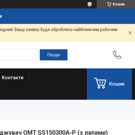
Кошик
к
вихідний. Вашу заявку буде оброблено найближчим робочим
Контакти
Кошик
джувач OMT SS150300A-P (з лапами)