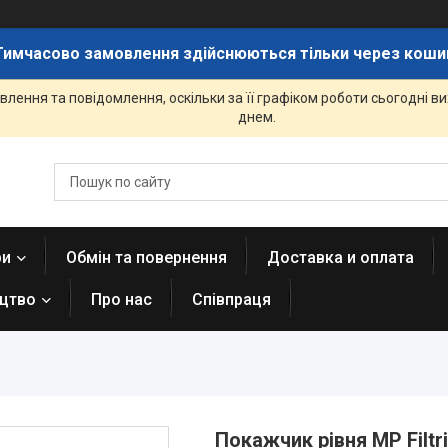
Тимчасово замовлення здійснюються тільки через коши
лення та повідомлення, оскільки за її графіком роботи сьогодні 
днем.
ри
Обмін та повернення
Доставка и оплата
ицтво
Про нас
Співпраця
Покажчик рівня MP Filtr