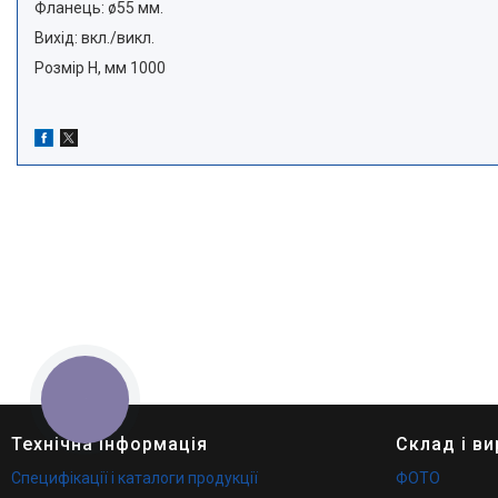
Фланець: ø55 мм.
Вихід: вкл./викл.
Розмір H, мм 1000
КНОПКА
ЗВ'ЯЗКУ
Технічна інформація
Склад і в
Специфікації і каталоги продукції
ФОТО