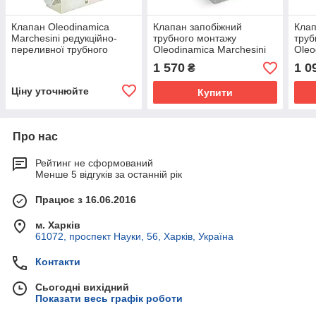
Клапан Oleodinamica
Клапан запобіжний
Клап
Marchesini редукційно-
трубного монтажу
труб
переливної трубного
Oleodinamica Marchesini
Oleo
монтажу VRP 1/2" 15-55
VMP 1/2" 10-180 BAR
VMP 
1 570
1 0
₴
BAR
Ціну уточнюйте
Купити
Про нас
Рейтинг не сформований
Менше 5 відгуків за останній рік
Працює з 16.06.2016
м. Харків
61072, проспект Науки, 56, Харків, Україна
Контакти
Сьогодні вихідний
Показати весь графік роботи