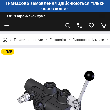
Тимчасово замовлення здійснюються тільки
через кошик
ТОВ "Гідро-Максимум"
Товари та послуги
Гідравліка
Гідророзподільники
з ПДВ