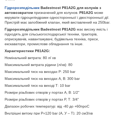
Гідророзподільник
Badestnost Р81A2G для колунів з
автовозвратом
призначений для колунов.
Р81A2G
може
керувати гідроциліндрами односторонньої і двосторонньої дії.
Пристрій має запобіжний клапан, який виставлений на 250bar.
Гідророзподільник Badestnost Р81A2G
має високу якість і
підходять для сільськогосподарської техніки, тракторів,
оприскувачів, навантажувачі, будівельна техніка, преси,
екскаватори, промислове обладнання та інше.
Характеристики Р81A2G:
Номінальний витрата: 80 л/ хв
Максимальний витрата рідини (л/хв): 80
Максимальний тиск на виходах Р: 250 bar
Максимальний тиск на виходах А, В: 300 bar
Максимальний тиск на виході Т: 10 bar
Розміри різьбових отворів у портах А, В: 1/2"
Розміри різьбових отворів у портах P, Т: 3/4"
Діапазон робочих температур: від -40 до +60
про
C
Внутрішні витоку при Р=120 bar (А, У – Т): 20 см
3
/хв