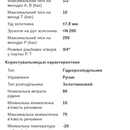
Максимальний тиск на
1/2''
виходах А, В (bar)
Максимальний тиск на
10
виході Т (bar)
Хід золотника
±7,9 мм
Зусилля на рух золотника
<N 200
Максимальний тиск на
250
виходах Р (bar)
Розміри різьбових отворів
3/4''
у портах P, Т
Користувальницькі характеристики
Тип
Гідророзподільник
Управління
Ручне
Тип розподільника
Золотниковий
Номінальна витрата
80
рідини
Мінімальна кінематична
15
в'язкість речовини
Максимальна кінематична
75
в'язкість речовини
Мінімальна температура
-20