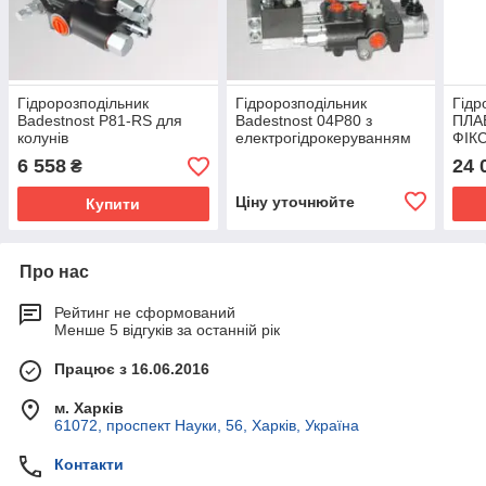
Гідророзподільник
Гідророзподільник
Гідр
Badestnost Р81-RS для
Badestnost 04Р80 з
ПЛА
колунів
електрогідрокеруванням
ФІКС
80 л
6 558
24 
₴
"Сло
Ціну уточнюйте
Купити
Про нас
Рейтинг не сформований
Менше 5 відгуків за останній рік
Працює з 16.06.2016
м. Харків
61072, проспект Науки, 56, Харків, Україна
Контакти