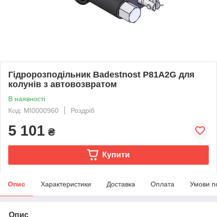
Гідророзподільник Badestnost Р81A2G для
колунів з автовозвратом
В наявності
Код: MI0000960
Роздріб
5 101
₴
Купити
Опис
Характеристики
Доставка
Оплата
Умови п
Опис