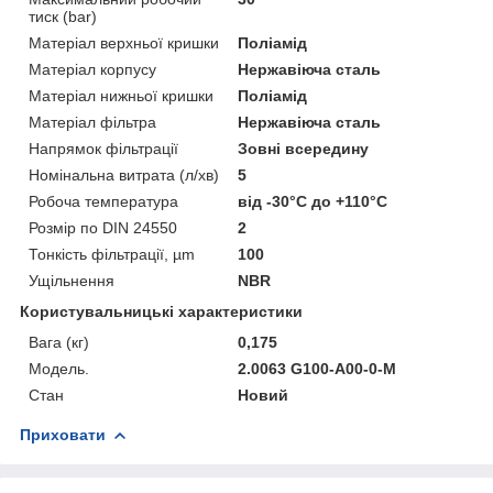
тиск (bar)
Матеріал верхньої кришки
Поліамід
Матеріал корпусу
Нержавіюча сталь
Матеріал нижньої кришки
Поліамід
Матеріал фільтра
Нержавіюча сталь
Напрямок фільтрації
Зовні всередину
Номінальна витрата (л/хв)
5
Робоча температура
від -30°С до +110°С
Розмір по DIN 24550
2
Тонкість фільтрації, µm
100
Ущільнення
NBR
Користувальницькі характеристики
Вага (кг)
0,175
Мoдель.
2.0063 G100-A00-0-M
Стан
Новий
Приховати