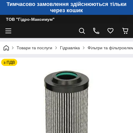
Тимчасово замовлення здійснюються тільки
через кошик
ТОВ "Гідро-Максимум"
Товари та послуги
Гідравліка
Фільтри та фільтроеле
з ПДВ