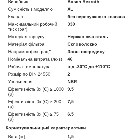
Виробник
Bosch Rexroth
Сумісність з моделлю
XL
Клапан
без перепускного клапана
Максимальний робочий
330
тиск (bar)
Матеріал корпусу
Нержавіюча сталь
Матеріал фільтра
Скловолокно
Напрямок фільтрації
Зовні всередину
Номінальна витрата (л/хв)
46
Робоча температура
від -30°С до +110°С
Розмір по DIN 24550
2
Ущільнення
NBR
Ефективність βx (C) ≥ 1000
9,5
(µ)
Ефективність βx (C) ≥ 200
7,5
(µ)
Ефективність βx (C) ≥ 75
6,5
(µ)
Користувальницькі характеристики
Вага (кг)
1,5