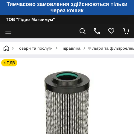
Тимчасово замовлення здійснюються тільки
через кошик
ТОВ "Гідро-Максимум"
Товари та послуги
Гідравліка
Фільтри та фільтроеле
з ПДВ