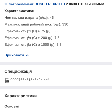
Фільтроелемент BOSCH REXROTH
2.0630 H10XL-B00-0-M
Характеристики:
Номінальна витрата (л/хв): 46
Максимальний робочий тиск (bar): 330
Ефективність βx (C) ≥ 75 (µ): 6,5
Ефективність βx (C) ≥ 200 (µ): 7,5
Ефективність βx (C) ≥ 1000 (µ): 9,5
Приховати
Специфікація
0900766b813b6b9e.pdf
Характеристики
Основні