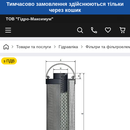
Тимчасово замовлення здійснюються тільки
через кошик
ТОВ "Гідро-Максимум"
Товари та послуги
Гідравліка
Фільтри та фільтроеле
з ПДВ