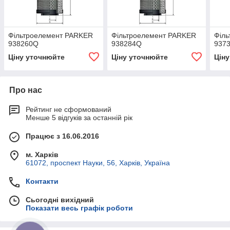
Фільтроелемент PARKER
Фільтроелемент PARKER
Філ
938260Q
938284Q
937
Ціну уточнюйте
Ціну уточнюйте
Цін
Про нас
Рейтинг не сформований
Менше 5 відгуків за останній рік
Працює з 16.06.2016
м. Харків
61072, проспект Науки, 56, Харків, Україна
Контакти
Сьогодні вихідний
Показати весь графік роботи