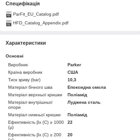
Специфікація
ParFit_EU_Catalog.pdf
HFD_Catalog_Appendix.pdf
Характеристики
Основні
Виробник
Parker
Країна виробник
США
Тиск зриву (bar)
10,3
Матеріал бічного шва
Епоксидна смола
Матеріал верхньої кришки
Поліамід
Матеріал внутрішньої
Луджена сталь
опори
Матеріал нижньої кришки
Поліамід
Ефективність βx (C) ≥ 1000
22
(µ)
Ефективність βx (C) ≥ 200
20
(µ)