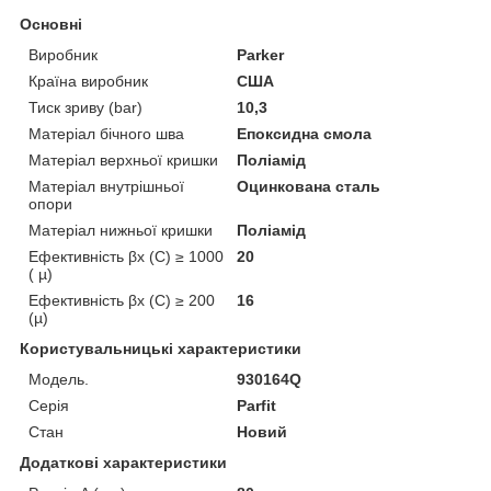
Основні
Виробник
Parker
Країна виробник
США
Тиск зриву (bar)
10,3
Матеріал бічного шва
Епоксидна смола
Матеріал верхньої кришки
Поліамід
Матеріал внутрішньої
Оцинкована сталь
опори
Матеріал нижньої кришки
Поліамід
Ефективність βx (C) ≥ 1000
20
( µ)
Ефективність βx (C) ≥ 200
16
(µ)
Користувальницькі характеристики
Мoдель.
930164Q
Серія
Parfit
Стан
Новий
Додаткові характеристики