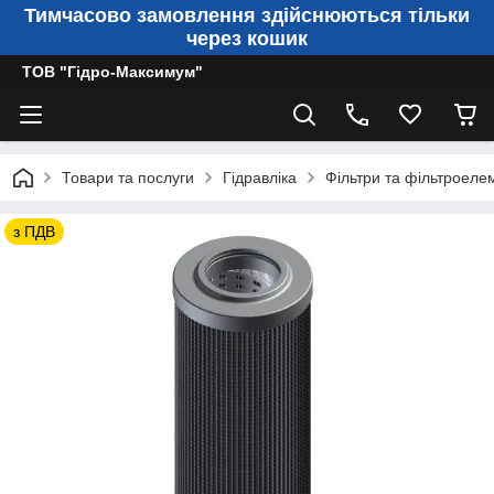
Тимчасово замовлення здійснюються тільки
через кошик
ТОВ "Гідро-Максимум"
Товари та послуги
Гідравліка
Фільтри та фільтроеле
з ПДВ