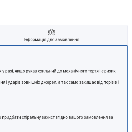
Інформація для замовлення
 разі, якщо рукав схильний до механічного тертя і є ризик
я і ударів зовнішніх джерел, а так само захищає від порізів і
о придбати спіральну захист згідно вашого замовлення за