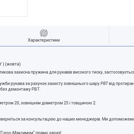
Характеристики
 ) (жовта)
кова захисна пружина для рукавів високого тиску, застосовується у
ужби рукава за рахунок захисту зовнішнього шару
РВТ
від протиранн
ь без демонтажу РВТ.
етром 20, зовнішнім діаметром 25 і товщиною 2.
, зверніться за консультацією до наших менеджерів. Ми допоможем
"Гідро-Максимум" прямо зараз!