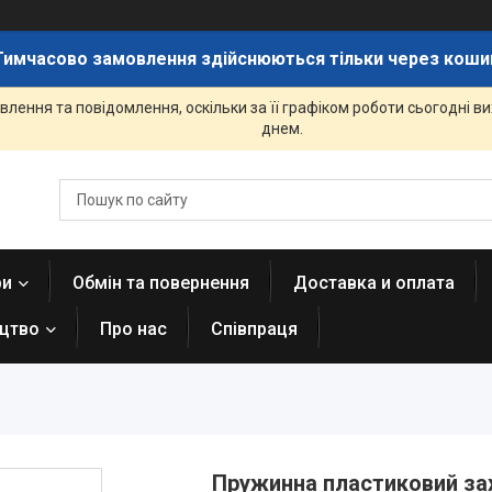
Тимчасово замовлення здійснюються тільки через коши
лення та повідомлення, оскільки за її графіком роботи сьогодні 
днем.
ри
Обмін та повернення
Доставка и оплата
ицтво
Про нас
Співпраця
Пружинна пластиковий зах