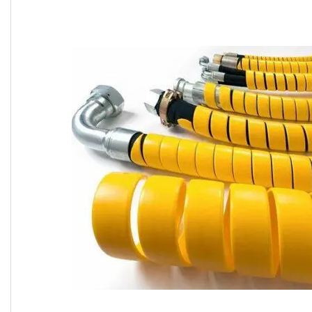
ОЛИВИ ТА МАСТИЛА
ДІАГНОСТИЧНІ І
КОНТРОЛЬНО-
ВИМІРЮВАЛЬНІ ПРИЛАДИ
Запчастин до
сільгосптехніки
ЗАПЧАСТИНИ ДЛЯ
БУДІВЕЛЬНОЇ І
ДОРОЖНЬОГО ТЕХНІКИ
Запчастини до
навантажувачів