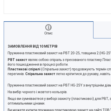
Опис
ЗАМОВЛЕННЯ ВІД 10 МЕТРІВ
Пружинна пластиковий захист на РВТ 20-25, товщина 2 (HG-25Y
РВТ захист
являє собою спіраль з пресованого пластику.Пласти
його пошкодження в процесі роботи.
Пластикові спіралі
(
Спіральна
захист
) продовжують термін сл
перегинів.
Спіральна
захист
легко кріпитися до рукаву, навіт
Пружинна пластиковий захист на РВТ HG-25Y з внутрішнім діам
На вибір чорного і жовтого кольорів.
Якщо ви сумніваєтеся у виборі захисту (пластикової) для РВТ
оптимальними цінами.
Ви можете купити пружинну пластиковою захист на сайті ТОВ 