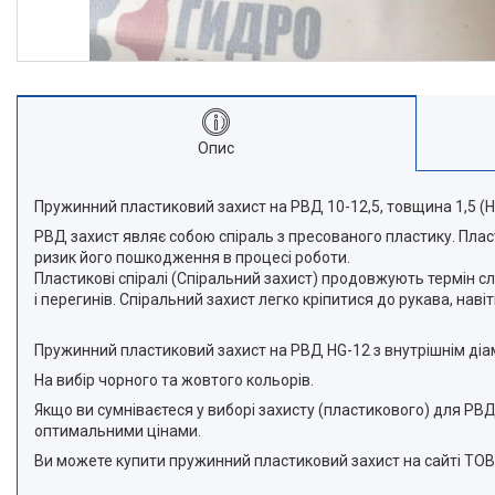
Опис
Пружинний пластиковий захист на РВД 10-12,5, товщина 1,5 (H
РВД захист являє собою спіраль з пресованого пластику. Пласт
ризик його пошкодження в процесі роботи.
Пластикові спіралі (Спіральний захист) продовжують термін сл
і перегинів. Спіральний захист легко кріпитися до рукава, нав
Пружинний пластиковий захист на РВД HG-12 з внутрішнім діам
На вибір чорного та жовтого кольорів.
Якщо ви сумніваєтеся у виборі захисту (пластикового) для Р
оптимальними цінами.
Ви можете купити пружинний пластиковий захист на сайті ТОВ