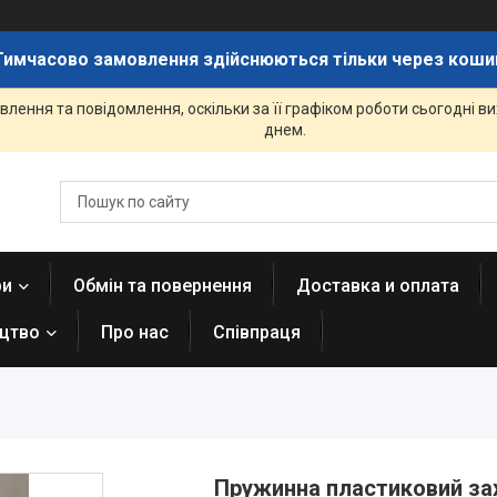
Тимчасово замовлення здійснюються тільки через коши
лення та повідомлення, оскільки за її графіком роботи сьогодні 
днем.
ри
Обмін та повернення
Доставка и оплата
ицтво
Про нас
Співпраця
Пружинна пластиковий зах