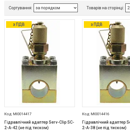
Різьба
M16x2
15
з ПДВ
з ПДВ
ГІДРАВЛІКА
РЕМОНТ ГІДРАВЛІКИ /
ВИРОБНИЦТВО
ГІДРАВЛІКИ
ПНЕВМАТИКА
ОЛИВИ ТА МАСТИЛА
ДІАГНОСТИЧНІ І
КОНТРОЛЬНО-
ВИМІРЮВАЛЬНІ ПРИЛАДИ
MI0014417
MI0014416
Гідравлічний адаптер Serv-Clip SC-
Гідравлічний адаптер Se
Запчастин до
2-A-42 (не під тиском)
2-A-38 (не під тиском)