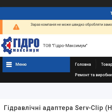
Зараз компанія не може швидко обробляти замов
ТОВ "Гідро-Максимум"
Меню
Головна
Това
Ремонт та виробн
Фільтри
Ціна
Наявність
Гідравлічні адаптера Serv-Clip (
В наявності
15