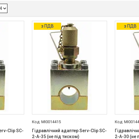
з ПДВ
з ПДВ
MI0014415
MI0014
rv-Clip SC-
Гідравлічний адаптер Serv-Clip SC-
Гідравлічн
2-A-35 (не під тиском)
2-A-30 (не 