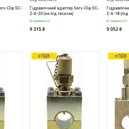
rv-Clip SC-
Гідравлічний адаптер Serv-Clip SC-
Гідравлічн
2-A-20 (не під тиском)
2-A-18 (під
В наявності
В наявності
9 315 ₴
9 052 ₴
з ПДВ
з ПДВ