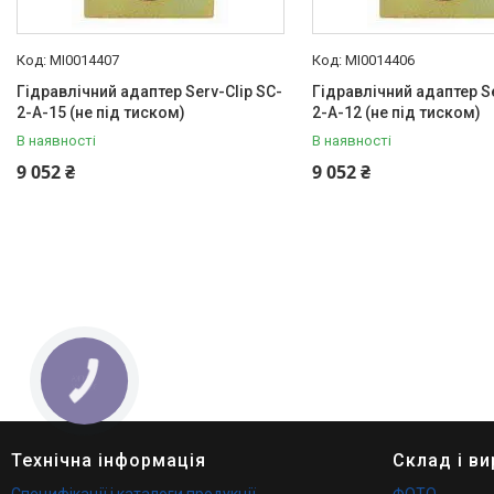
MI0014407
MI0014406
Гідравлічний адаптер Serv-Clip SC-
Гідравлічний адаптер Se
2-A-15 (не під тиском)
2-A-12 (не під тиском)
В наявності
В наявності
9 052 ₴
9 052 ₴
КНОПКА
ЗВ'ЯЗКУ
Технічна інформація
Склад і в