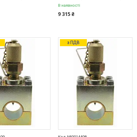
В наявності
9 315 ₴
з ПДВ
409
MI0014408