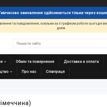
Тимчасово замовлення здійснюються тільки через коши
лення та повідомлення, оскільки за її графіком роботи сьогодні 
днем.
ри
Обмін та повернення
Доставка и оплата
ицтво
Про нас
Співпраця
Німеччина)