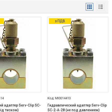
з ПДВ
414
MI0014413
ий адаптер Serv-Clip SC-
Гидравлический адаптер Serv-Clip
під тиском)
SC-2-A-28 (не под давлением)