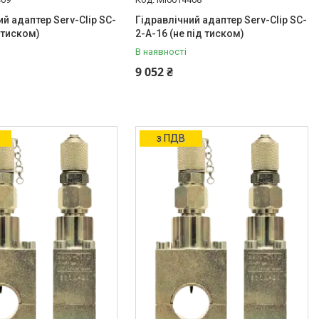
ий адаптер Serv-Clip SC-
Гідравлічний адаптер Serv-Clip SC-
 тиском)
2-A-16 (не під тиском)
В наявності
9 052 ₴
з ПДВ