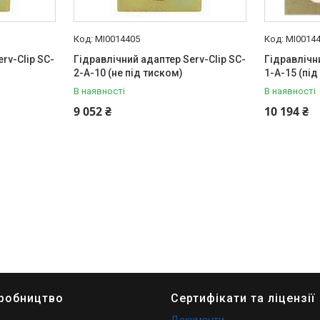
MI0014405
MI0014
rv-Clip SC-
Гідравлічний адаптер Serv-Clip SC-
Гідравлічн
2-A-10 (не під тиском)
1-A-15 (під
В наявності
В наявності
9 052 ₴
10 194 ₴
иробництво
Сертифікати та ліцензії