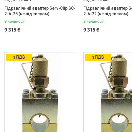
Гідравлічний адаптер Serv-Clip SC-
Гідравлічний адаптер Se
2-A-25 (не під тиском)
2-A-22 (не під тиском)
В наявності
В наявності
9 315 ₴
9 315 ₴
з ПДВ
з ПДВ