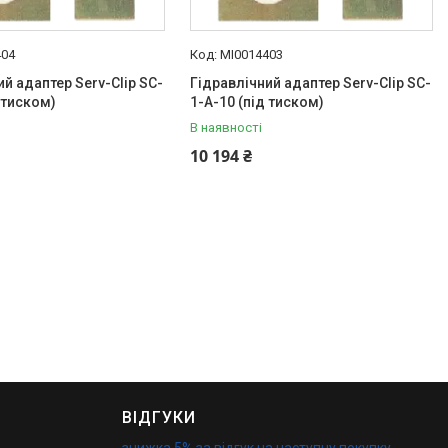
404
MI0014403
ий адаптер Serv-Clip SC-
Гідравлічний адаптер Serv-Clip SC-
 тиском)
1-A-10 (під тиском)
В наявності
10 194 ₴
ВІДГУКИ