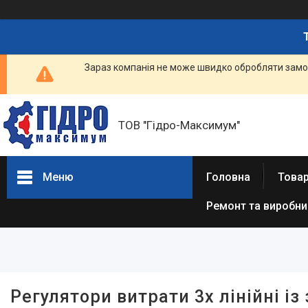
Зараз компанія не може швидко обробляти замов
ТОВ "Гідро-Максимум"
Меню
Головна
Това
Ремонт та виробн
Фільтри
Ціна
Наявність
Регулятори витрати 3х лінійні і
В наявності
2