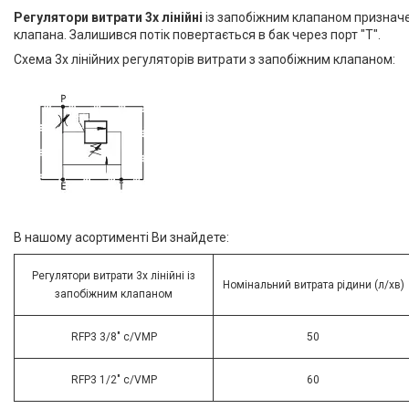
Регулятори витрати 3х лінійні
із запобіжним клапаном призначе
Матеріал корпусу
клапана. Залишився потік повертається в бак через порт "T".
Оцинкована сталь
1
Схема 3х лінійних регуляторів витрати з запобіжним клапаном:
Виробник
Oleodinamica Marchesini
2
Максимальний піковий тиск, бар
350
2
Різьба
G1/2"
1
В нашому асортименті Ви знайдете:
G3/8"
1
Регулятори витрати 3х лінійні із
Номінальний витрата рідини (л/хв)
запобіжним клапаном
RFP3 3/8" c/VMP
50
ГІДРАВЛІКА
RFP3 1/2" c/VMP
60
РЕМОНТ ГІДРАВЛІКИ /