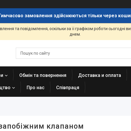
Тимчасово замовлення здійснюються тільки через коши
лення та повідомлення, оскільки за її графіком роботи сьогодні 
днем.
ри
Обмін та повернення
Доставка и оплата
ицтво
Про нас
Співпраця
з запобіжним клапаном