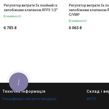
Регулятор витрати 3х лінійний із
Регулятор витрати 3х лін
запобіжним клапаном RFP3 1/2"
запобіжним клапаном R
C/VMP
В наявності
В наявності
6 785 ₴
6 063 ₴
КНОПКА
ЗВ'ЯЗКУ
Технічна інформація
Склад і в
Специфікації і каталоги продукції
ФОТО