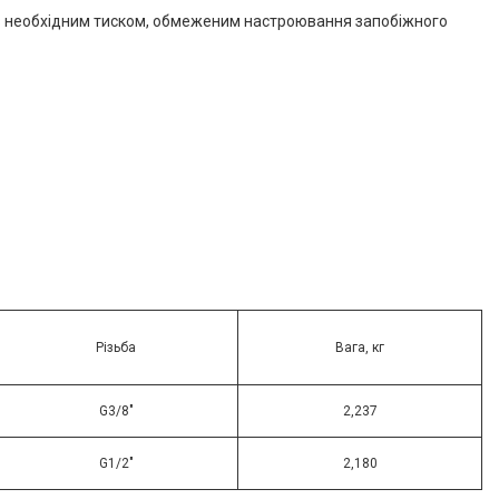
" з необхідним тиском, обмеженим настроювання запобіжного
Різьба
Вага, кг
G3/8"
2,237
G1/2"
2,180