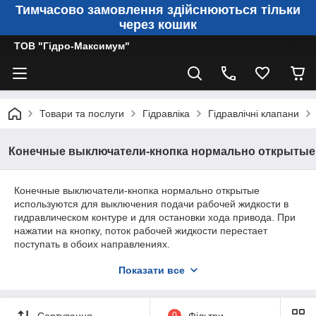
Тимчасово замовлення здійснюються тільки
через кошик
ТОВ "Гідро-Максимум"
Товари та послуги
Гідравліка
Гідравлічні клапани
Конечные выключатели-кнопка нормально открытые
Конечные выключатели-кнопка нормально открытые
используются для выключения подачи рабочей жидкости в
гидравлическом контуре и для остановки хода привода. При
нажатии на кнопку, поток рабочей жидкости перестает
поступать в обоих направлениях.
Подключение нормально открытых конечных выключателей-
Показати все
кнопка: Присоедините P к линии нагнетания и А к приводу.
Схема нормально открытых конечных выключателей-кнопка:
Сортування
0
Фільтри