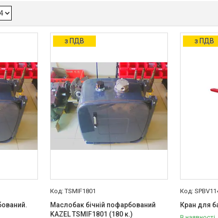
з ПДВ
з ПДВ
TSMIF1801
SPBV11
бований.
Маслобак бічній пофарбований
Кран для б
KAZEL TSMIF1801 (180 к.)
В наявності