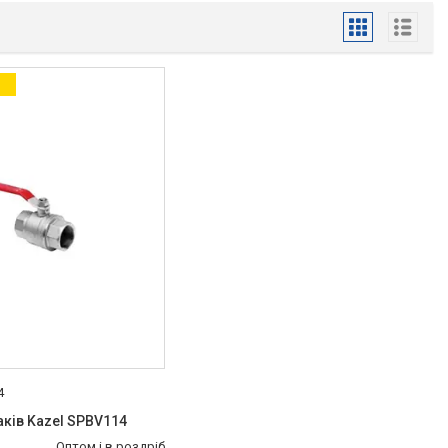
4
аків Kazel SPBV114
Оптом і в роздріб