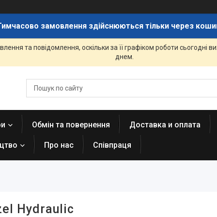
Тимчасово замовлення здійснюються тільки через коши
лення та повідомлення, оскільки за її графіком роботи сьогодні 
днем.
ри
Обмін та повернення
Доставка и оплата
ицтво
Про нас
Співпраця
el Hydraulic