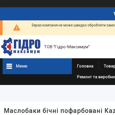
Зараз компанія не може швидко обробляти замов
ТОВ "Гідро-Максимум"
Меню
Головна
Това
Ремонт та виробн
Фільтри
Ціна
Наявність
Маслобаки бічні пофарбовані Kaz
В наявності
4