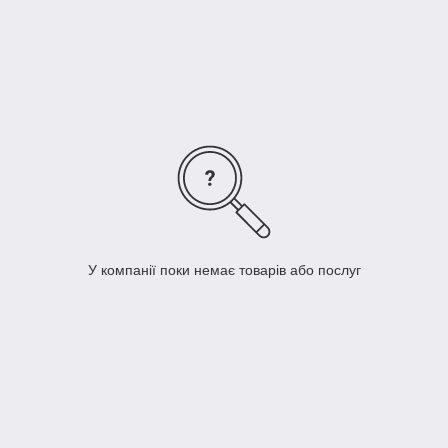
6
Бак гідравлічний OMT на 100 літрів
7
Бак гідравлічний OMT на 100 літрів
8
Бак гідравлічний OMT 150 літрів
9
Бак гідравлічний OMT на 225 літрів
10
Бак гідравлічний OMT на 300 літрів
11
Бак гідравлічний OMT на 400 літрів
У компанії поки немає товарів або послуг