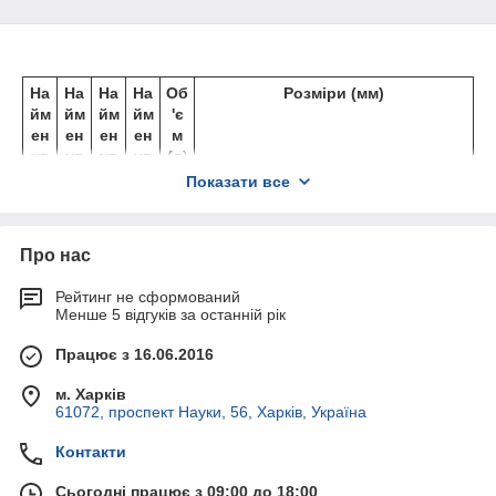
На
На
На
На
Об
Розміри (мм)
йм
йм
йм
йм
'є
ен
ен
ен
ен
м
ув
ув
ув
ув
(л
)
ан
ан
ан
ан
Показати все
ня
ня
ня
ня
(з
(б
(п
(к
кр
ак)
ро
ри
Про нас
и
кл
шк
шк
ад
а)
A
B
C
D
E
M
O
Q
Рейтинг не сформований
о
ка)
Менше 5 відгуків за останній рік
ю і
пр
Працює з 16.06.2016
ок
ла
м. Харків
дк
61072, проспект Науки, 56, Харків, Україна
о
ю)
Контакти
CF
CF
CS
CC
14
33
27
23
2
4
20
29
28
Сьогодні працює з 09:00 до 18:00