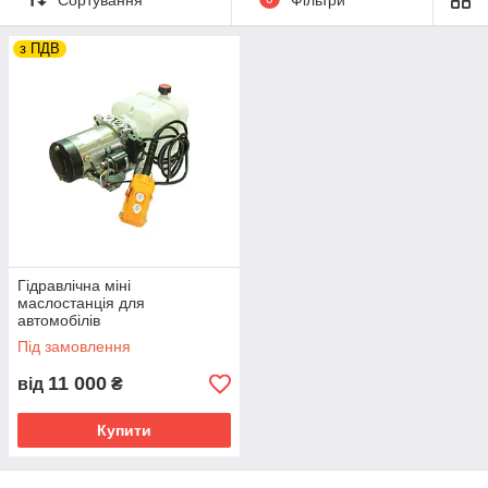
Дорожня техніка
Будівельна техніка
з ПДВ
Гідравлічна міні
маслостанція для
автомобілів
Під замовлення
11 000
від
₴
Купити