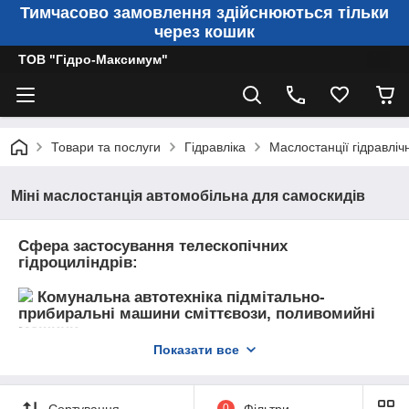
Тимчасово замовлення здійснюються тільки
через кошик
ТОВ "Гідро-Максимум"
Товари та послуги
Гідравліка
Маслостанції гідравлічн
Міні маслостанція автомобільна для самоскидів
Сфера застосування телескопічних
гідроциліндрів:
Комунальна автотехніка підмітально-
прибиральні машини сміттєвози, поливомийні
машини
Показати все
Сільськогосподарська техніка
Сортування
0
Фільтри