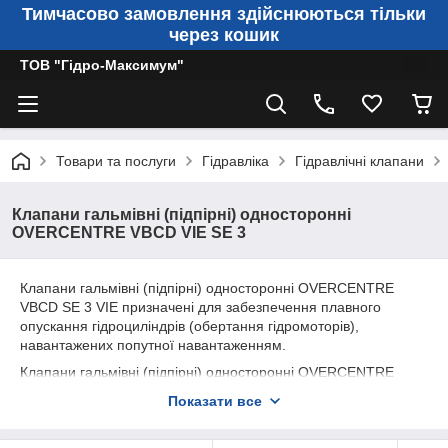
Тимчасово замовлення здійснюються тільки
через кошик
ТОВ "Гідро-Максимум"
Товари та послуги
Гідравліка
Гідравлічні клапани
Клапани гальмівні (підпірні) односторонні
OVERCENTRE VBCD VIE SE 3
Клапани гальмівні (підпірні) односторонні OVERCENTRE
VBCD SE 3 VIE призначені для забезпечення плавного
опускання гідроциліндрів (обертання гідромоторів),
навантажених попутної навантаженням.
Клапани гальмівні (підпірні) односторонні OVERCENTRE
VBCD SE 3 VIE забезпечує:
Показати все
функцію запірного елемента (гідрозамка);
функцію обмеження максимального тиску в лінії і