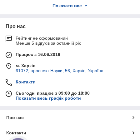
сроков и условий доставки, форм оплаты. Компания ООО
Показати все
«Гидро-Максимум» предоставляет гарантию и сервисное
обслуживание на весь ассортимент гидравлического
оборудования. Весь ассортимент продукции
сертифицирован в соответствии с QMS ISO 9001: 2008
Про нас
компанией IQA CERT.
Для уточнення будь-якої інформації, консультацій і
Рейтинг не сформований
Менше 5 відгуків за останній рік
замовлення телефонуйте за вказаними номерами телефону
на сайті ТОВ «Гідро-Максимум».
Працює з 16.06.2016
м. Харків
61072, проспект Науки, 56, Харків, Україна
Контакти
Сьогодні працює з 09:00 до 18:00
Показати весь графік роботи
Про нас
Контакти