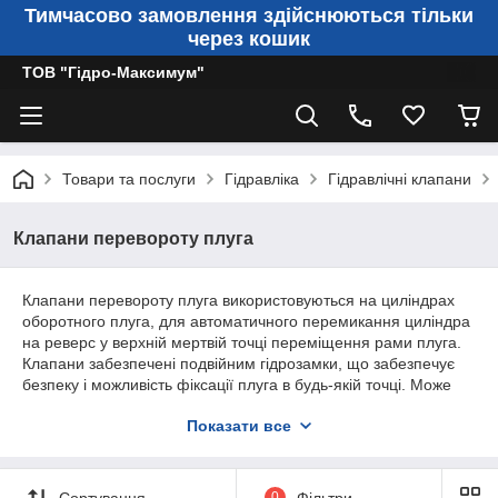
Тимчасово замовлення здійснюються тільки
через кошик
ТОВ "Гідро-Максимум"
Товари та послуги
Гідравліка
Гідравлічні клапани
Клапани перевороту плуга
Клапани перевороту плуга використовуються на циліндрах
оборотного плуга, для автоматичного перемикання циліндра
на реверс у верхній мертвій точці переміщення рами плуга.
Клапани забезпечені подвійним гідрозамки, що забезпечує
безпеку і можливість фіксації плуга в будь-якій точці. Може
застосовуватися з незбалансованими важкими плугами з
Показати все
гідроциліндрами діаметрами поршня 40-100 мм
Підключення клапанів перевороту плуга:
С1 до штокової
порожнини, С2 - до поршневий, Р і Т к гідророзподілювача.
Сортування
0
Фільтри