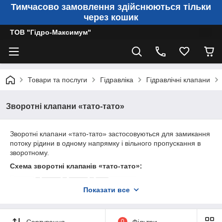
Тимчасово замовлення здійснюються тільки
через кошик
ТОВ "Гідро-Максимум"
Товари та послуги
Гідравліка
Гідравлічні клапани
Зворотні клапани «тато-тато»
Зворотні клапани «тато-тато»
застосовуються для замикання
потоку рідини в одному напрямку і вільного пропускання в
зворотному.
Схема зворотні клапанів «тато-тато»:
Показати все
Сортування
0
Фільтри