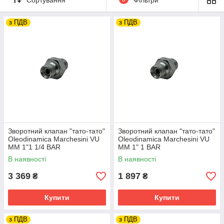
з ПДВ
з ПДВ
У нашому асортименті, Ви знайдете:
З
Номінальні витрати
Тиск відкриття,
Максимальний піковий тис
в
рідини (л/хв)
бар
бар
о
р
о
т
н
Зворотний клапан "тато-тато"
Зворотний клапан "тато-тато"
і
Oleodinamica Marchesini VU
Oleodinamica Marchesini VU
к
MM 1"1 1/4 BAR
MM 1" 1 BAR
л
В наявності
В наявності
а
п
3 369
1 897
₴
₴
а
н
Купити
Купити
и
з ПДВ
з ПДВ