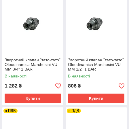
V
8
1
350
U
M
M
1
/
4
'
'
1
B
Зворотний клапан "тато-тато"
Зворотний клапан "тато-тато"
Oleodinamica Marchesini VU
Oleodinamica Marchesini VU
A
MM 3/4" 1 BAR
MM 1/2" 1 BAR
R
В наявності
В наявності
V
20
1
350
1 282
806
₴
₴
U
M
Купити
Купити
M
3
з ПДВ
з ПДВ
/
8
'