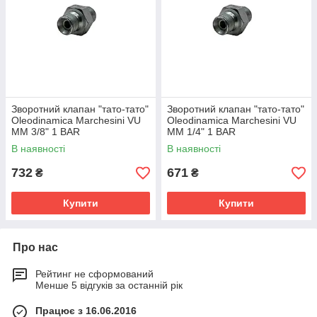
'
1
B
A
R
V
50
1
350
U
Зворотний клапан "тато-тато"
Зворотний клапан "тато-тато"
Oleodinamica Marchesini VU
Oleodinamica Marchesini VU
M
MM 3/8" 1 BAR
MM 1/4" 1 BAR
M
В наявності
В наявності
1
/
732
671
₴
₴
2
'
Купити
Купити
'
1
B
Про нас
A
R
Рейтинг не сформований
Менше 5 відгуків за останній рік
V
90
1
350
Працює з 16.06.2016
U