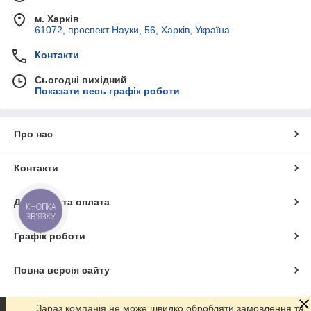
M
м. Харків
M
61072, проспект Науки, 56, Харків, Україна
3
/
Контакти
4
'
Сьогодні вихідний
Показати весь графік роботи
'
1
B
A
Про нас
R
Контакти
V
150
1
320
U
Доставка та оплата
КНОПКА
M
ЗВ'ЯЗКУ
M
1
Графік роботи
'
'
Повна версія сайту
1
B
Сайт створено на маркетплейсі
Prom.ua
A
Зараз компанія не може швидко обробляти замовлення та