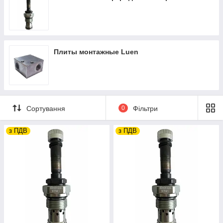
спрацьовувань), і, як правило, не вимагають спеціального
обслуговування. Однак при виникненні несправності будь
клапан необхідно якомога швидше замінити — тільки в цьому
випадку будуть забезпечуватися необхідні експлуатаційні
характеристики і безпеку.
Плиты монтажные Luen
Ви маєте можливість замовити потрібну гідравлічне
обладнання з відповідними технічними характеристиками,
зазначеними в pdf-каталогах на сайті. У разі виникнення
питань телефонуйте за вказаними номерами телефонів.
Наші менеджери допоможуть у виборі, зорієнтують в ціні,
розкажуть про умови доставки та форми оплати.
Сортування
0
Фільтри
з ПДВ
з ПДВ