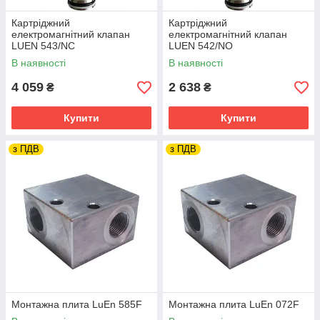
Картріджний
Картріджний
електромагнітний клапан
електромагнітний клапан
LUEN 543/NC
LUEN 542/NO
В наявності
В наявності
4 059
2 638
₴
₴
Купити
Купити
з ПДВ
з ПДВ
Монтажна плита LuEn 585F
Монтажна плита LuEn 072F