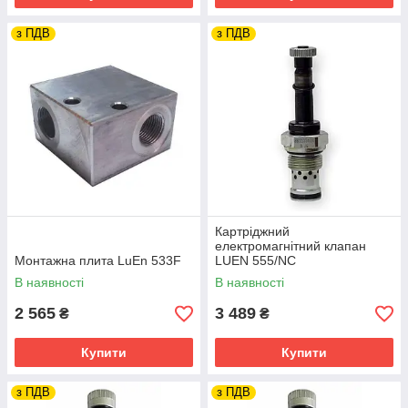
з ПДВ
з ПДВ
Картріджний
електромагнітний клапан
Монтажна плита LuEn 533F
LUEN 555/NC
В наявності
В наявності
2 565
3 489
₴
₴
Купити
Купити
з ПДВ
з ПДВ