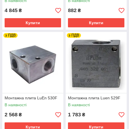
В наявності
В наявності
4 845
882
₴
₴
Купити
Купити
з ПДВ
з ПДВ
Монтажна плита LuEn 530F
Монтажна плита Luen 529F
В наявності
В наявності
2 568
1 783
₴
₴
Купити
Купити