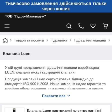
Тимчасово замовлення здійснюються тільки
через кошик
ТОВ "Гідро-Максимум"
Товари та послуги
Гідравліка
Гідравлічні клапани
Клапана Luen
У цій групі представлені гідравлічні клапани виробництва
LUEN: клапани тиску і картриджні клапани.
Продукція компанії Luen сертифікована відповідно до
стандартів ISO 9001: 2008. Наша компанія надає гарантію та
сервісне обслуговування, тим самим підтверджуючи високу
якість і надійність товарів. Купуючи у нас, Ви отримуєте
Показати все
високу якість за низькою ціною!
Електромагнітні клапани дуже надійні і невибагливі в роботі,
вони володіють значним ресурсом (до декількох сотень тисяч
Клапана Luen картриджні електромагнітні