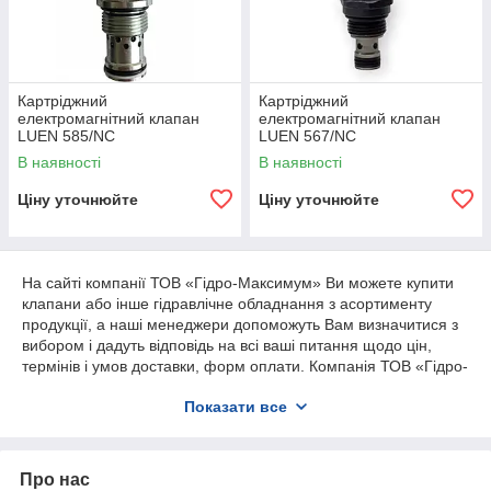
Картріджний
Картріджний
електромагнітний клапан
електромагнітний клапан
LUEN 585/NC
LUEN 567/NC
В наявності
В наявності
Ціну уточнюйте
Ціну уточнюйте
На сайті компанії ТОВ «Гідро-Максимум» Ви можете купити
клапани або інше гідравлічне обладнання з асортименту
продукції, а наші менеджери допоможуть Вам визначитися з
вибором і дадуть відповідь на всі ваші питання щодо цін,
термінів і умов доставки, форм оплати. Компанія ТОВ «Гідро-
Максимум» надає гарантію та сервісне обслуговування на
Показати все
весь асортимент гідравлічного обладнання. Весь асортимент
продукції сертифікований у відповідності з QMS ISO 9001:
2008 компанією IQA CERT.
Про нас
Для уточнення будь-якої інформації, консультацій і